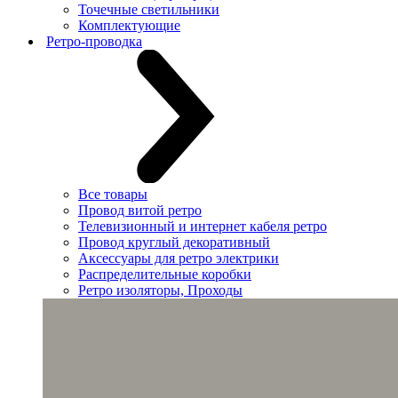
Точечные светильники
Комплектующие
Ретро-проводка
Все товары
Провод витой ретро
Телевизионный и интернет кабеля ретро
Провод круглый декоративный
Аксессуары для ретро электрики
Распределительные коробки
Ретро изоляторы, Проходы