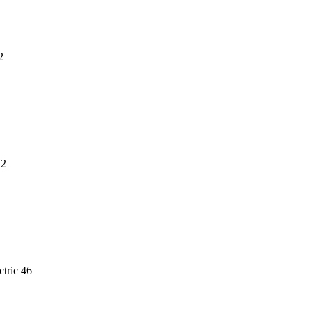
2
e
2
ctric
46