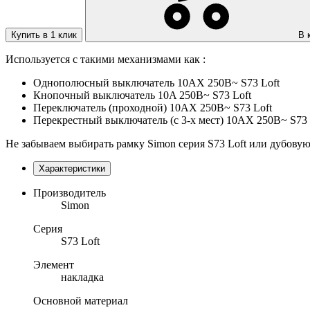
Купить в 1 клик
В 
Используется с такими механизмами как :
Однополюсный выключатель 10AX 250В~ S73 Loft
Кнопочный выключатель 10A 250В~ S73 Loft
Переключатель (проходной) 10AX 250В~ S73 Loft
Перекрестный выключатель (с 3-х мест) 10AX 250В~ S73 
Не забываем выбирать рамку Simon серия S73 Loft или дубовую 
Характеристики
Производитель
Simon
Серия
S73 Loft
Элемент
накладка
Основной материал