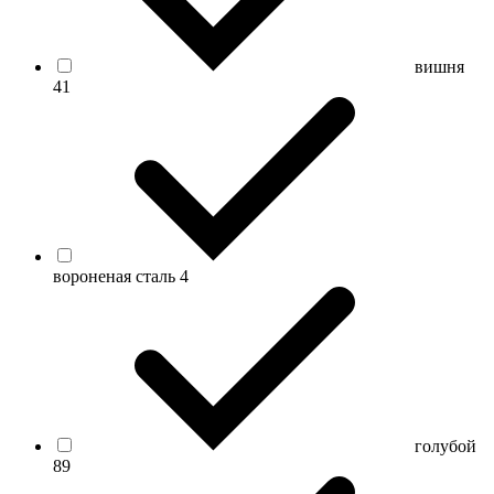
вишня
41
вороненая сталь
4
голубой
89